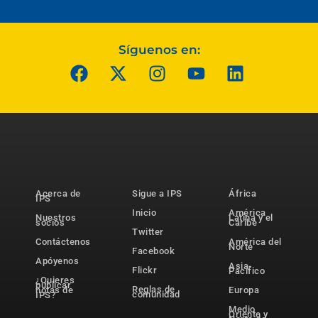
Síguenos en:
Acerca de
Sigue a IPS
África
IPS
Inicio
América
Nuestros
Latina y el
socios
Caribe
Twitter
Contáctenos
América del
Norte
Facebook
Apóyenos
Asia-
Flickr
Pacífico
¿Quieres
publicar
Reglas de
notas de
Europa
comunidad
IPS?
Medio
Oriente y