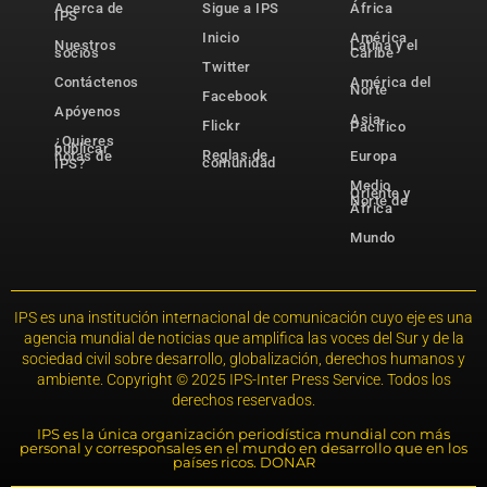
Acerca de
Sigue a IPS
África
IPS
Inicio
América
Nuestros
Latina y el
socios
Caribe
Twitter
Contáctenos
América del
Norte
Facebook
Apóyenos
Asia-
Flickr
Pacífico
¿Quieres
publicar
Reglas de
notas de
Europa
comunidad
IPS?
Medio
Oriente y
Norte de
África
Mundo
IPS es una institución internacional de comunicación cuyo eje es una
agencia mundial de noticias que amplifica las voces del Sur y de la
sociedad civil sobre desarrollo, globalización, derechos humanos y
ambiente. Copyright © 2025 IPS-Inter Press Service. Todos los
derechos reservados.
IPS es la única organización periodística mundial con más
personal y corresponsales en el mundo en desarrollo que en los
países ricos. DONAR