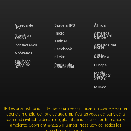
Acerca de
Sigue a IPS
África
IPS
Inicio
América
Nuestros
Latina y el
socios
Caribe
Twitter
Contáctenos
América del
Norte
Facebook
Apóyenos
Asia-
Flickr
Pacífico
¿Quieres
publicar
Reglas de
notas de
Europa
comunidad
IPS?
Medio
Oriente y
Norte de
África
Mundo
IPS es una institución internacional de comunicación cuyo eje es una
agencia mundial de noticias que amplifica las voces del Sur y de la
sociedad civil sobre desarrollo, globalización, derechos humanos y
ambiente. Copyright © 2025 IPS-Inter Press Service. Todos los
derechos reservados.