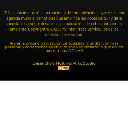
IPS es una institución internacional de comunicación cuyo eje es una
agencia mundial de noticias que amplifica las voces del Sur y de la
sociedad civil sobre desarrollo, globalización, derechos humanos y
ambiente. Copyright © 2025 IPS-Inter Press Service. Todos los
derechos reservados.
IPS es la única organización periodística mundial con más
personal y corresponsales en el mundo en desarrollo que en los
países ricos. DONAR
Desarrollo & Hosting: Atiko.Studio