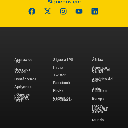
Síguenos en:
Acerca de
Sigue a IPS
África
IPS
Inicio
América
Nuestros
Latina y el
socios
Caribe
Twitter
Contáctenos
América del
Norte
Facebook
Apóyenos
Asia-
Flickr
Pacífico
¿Quieres
publicar
Reglas de
notas de
Europa
comunidad
IPS?
Medio
Oriente y
Norte de
África
Mundo