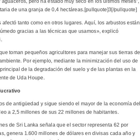
y aguaceros, pero ha estado muy seco en los últimos meses”,
taria de una granja de 0,4 hectáreas.[pullquote]3[/pullquote]
afectó tanto como en otros lugares. Aquí, los arbustos están
 húmedo gracias a las técnicas que usamos», explicó
.
que toman pequeños agricultores para manejar sus tierras d
ambiente. Por ejemplo, mediante la minimización del uso de
principal de la degradación del suelo y de las plantas en la
rente de Uda Houpe.
lucrativo
años de antigüedad y sigue siendo el mayor de la economía de
leo a 2,5 millones de sus 22 millones de habitantes.
nes de Sri Lanka señala que el sector representa 62 por
as, genera 1.600 millones de dólares en divisas cada año y