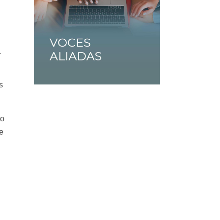
.
s
to
e