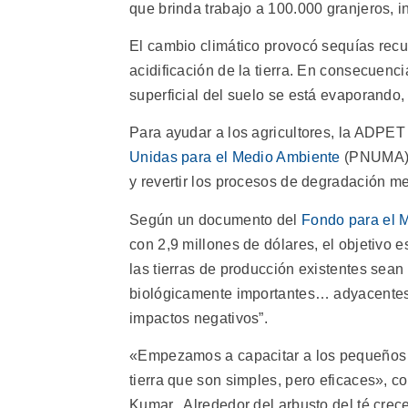
que brinda trabajo a 100.000 granjeros, 
El cambio climático provocó sequías recurr
acidificación de la tierra. En consecuenc
superficial del suelo se está evaporando, 
Para ayudar a los agricultores, la ADPET
Unidas para el Medio Ambiente
(PNUMA) p
y revertir los procesos de degradación med
Según un documento del
Fondo para el 
con 2,9 millones de dólares, el objetivo 
las tierras de producción existentes sean 
biológicamente importantes… adyacentes a
impactos negativos”.
«Empezamos a capacitar a los pequeños g
tierra que son simples, pero eficaces», c
Kumar. Alrededor del arbusto del té cre