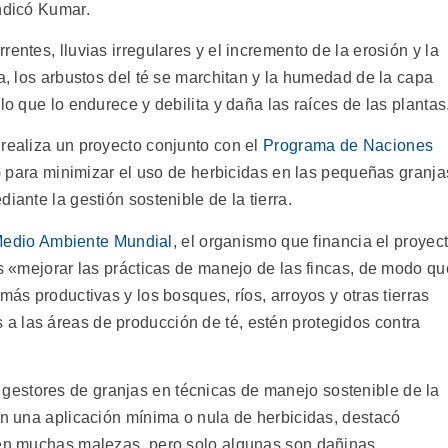
indicó Kumar.
entes, lluvias irregulares y el incremento de la erosión y la
ia, los arbustos del té se marchitan y la humedad de la capa
lo que lo endurece y debilita y daña las raíces de las plantas
 realiza un proyecto conjunto con el
Programa de Naciones
ara minimizar el uso de herbicidas en las pequeñas granja
iante la gestión sostenible de la tierra.
Medio Ambiente Mundial
, el organismo que financia el proyec
es «mejorar las prácticas de manejo de las fincas, de modo qu
más productivas y los bosques, ríos, arroyos y otras tierras
 las áreas de producción de té, estén protegidos contra
estores de granjas en técnicas de manejo sostenible de la
on una aplicación mínima o nula de herbicidas, destacó
cen muchas malezas, pero solo algunas son dañinas.