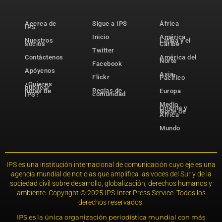
Acerca de
Sigue a IPS
África
IPS
Inicio
América
Nuestros
Latina y el
socios
Caribe
Twitter
Contáctenos
América del
Norte
Facebook
Apóyenos
Asia-
Flickr
Pacífico
¿Quieres
publicar
Reglas de
notas de
Europa
comunidad
IPS?
Medio
Oriente y
Norte de
África
Mundo
IPS es una institución internacional de comunicación cuyo eje es una
agencia mundial de noticias que amplifica las voces del Sur y de la
sociedad civil sobre desarrollo, globalización, derechos humanos y
ambiente. Copyright © 2025 IPS-Inter Press Service. Todos los
derechos reservados.
IPS es la única organización periodística mundial con más