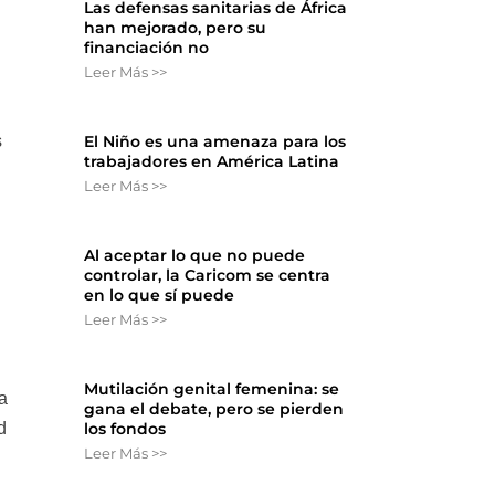
Las defensas sanitarias de África
han mejorado, pero su
financiación no
Leer Más >>
El Niño es una amenaza para los
s
trabajadores en América Latina
Leer Más >>
Al aceptar lo que no puede
controlar, la Caricom se centra
en lo que sí puede
Leer Más >>
Mutilación genital femenina: se
a
gana el debate, pero se pierden
d
los fondos
Leer Más >>