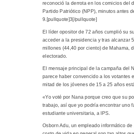
reconoció la derrota en los comicios del d
Partido Patriótico (NPP), minutos antes d
9.[pullquote]3[/pullquote]
El líder opositor de 72 años cumplió su s
acceder a la presidencia y tras alcanzar 5,
millones (44,40 por ciento) de Mahama, d
electorado.
El mensaje principal de la campaña del 
parece haber convencido a los votantes e
mitad de los jóvenes de 15 a 25 años es
«Yo voté por Nana porque creo que su polí
trabajo, así que yo podría encontrar un
estudiante universitaria, a IPS.
Osborn Adu, un empleado informático de 26
costo de vida en general son tan altos q