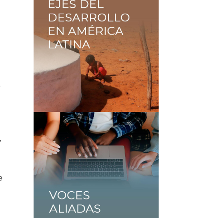
e
,
e