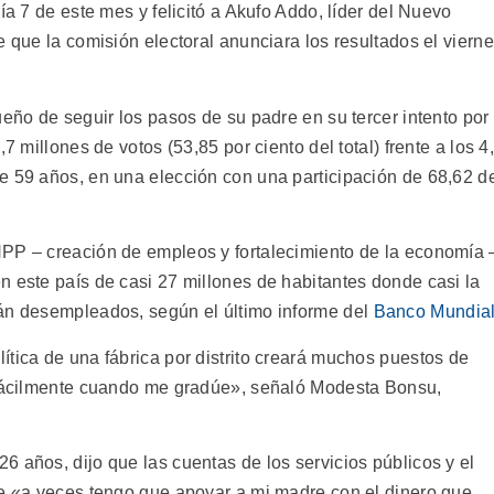
ía 7 de este mes y felicitó a Akufo Addo, líder del Nuevo
e que la comisión electoral anunciara los resultados el viern
ueño de seguir los pasos de su padre en su tercer intento por
7 millones de votos (53,85 por ciento del total) frente a los 4
e 59 años, en una elección con una participación de 68,62 d
NPP – creación de empleos y fortalecimiento de la economía 
n este país de casi 27 millones de habitantes donde casi la
tán desempleados, según el último informe del
Banco Mundia
tica de una fábrica por distrito creará muchos puestos de
o fácilmente cuando me gradúe», señaló Modesta Bonsu,
 años, dijo que las cuentas de los servicios públicos y el
ue «a veces tengo que apoyar a mi madre con el dinero que