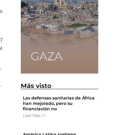
es
,7
el
–
Más visto
l
.
Las defensas sanitarias de África
han mejorado, pero su
financiación no
Leer Más >>
América Latina sostiene