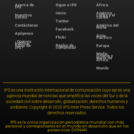
Acerca de
Sigue a IPS
África
IPS
Inicio
América
Nuestros
Latina y el
socios
Caribe
Twitter
Contáctenos
América del
Norte
Facebook
Apóyenos
Asia-
Flickr
Pacífico
¿Quieres
publicar
Reglas de
notas de
Europa
comunidad
IPS?
Medio
Oriente y
Norte de
África
Mundo
IPS es una institución internacional de comunicación cuyo eje es una
agencia mundial de noticias que amplifica las voces del Sur y de la
sociedad civil sobre desarrollo, globalización, derechos humanos y
ambiente. Copyright © 2025 IPS-Inter Press Service. Todos los
derechos reservados.
IPS es la única organización periodística mundial con más
personal y corresponsales en el mundo en desarrollo que en los
países ricos. DONAR