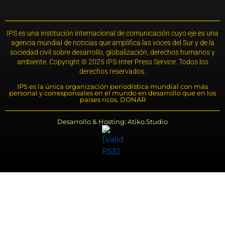
IPS es una institución internacional de comunicación cuyo eje es una
agencia mundial de noticias que amplifica las voces del Sur y de la
sociedad civil sobre desarrollo, globalización, derechos humanos y
ambiente. Copyright © 2025 IPS-Inter Press Service. Todos los
derechos reservados.
IPS es la única organización periodística mundial con más
personal y corresponsales en el mundo en desarrollo que en los
países ricos. DONAR
Desarrollo & Hosting: Atiko.Studio