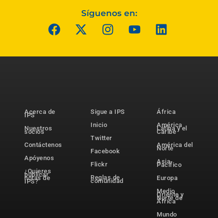
Síguenos en:
Acerca de
Sigue a IPS
África
IPS
Inicio
América
Nuestros
Latina y el
socios
Caribe
Twitter
Contáctenos
América del
Norte
Facebook
Apóyenos
Asia-
Flickr
Pacífico
¿Quieres
publicar
Reglas de
notas de
Europa
comunidad
IPS?
Medio
Oriente y
Norte de
África
Mundo