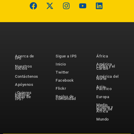
Acerca de
Sigue a IPS
África
IPS
Inicio
América
Nuestros
Latina y el
socios
Caribe
Twitter
Contáctenos
América del
Norte
Facebook
Apóyenos
Asia-
Flickr
Pacífico
¿Quieres
publicar
Reglas de
notas de
Europa
comunidad
IPS?
Medio
Oriente y
Norte de
África
Mundo