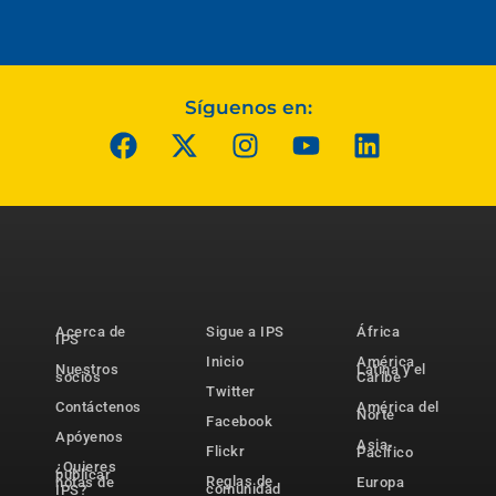
Síguenos en:
Acerca de
Sigue a IPS
África
IPS
Inicio
América
Nuestros
Latina y el
socios
Caribe
Twitter
Contáctenos
América del
Norte
Facebook
Apóyenos
Asia-
Flickr
Pacífico
¿Quieres
publicar
Reglas de
notas de
Europa
comunidad
IPS?