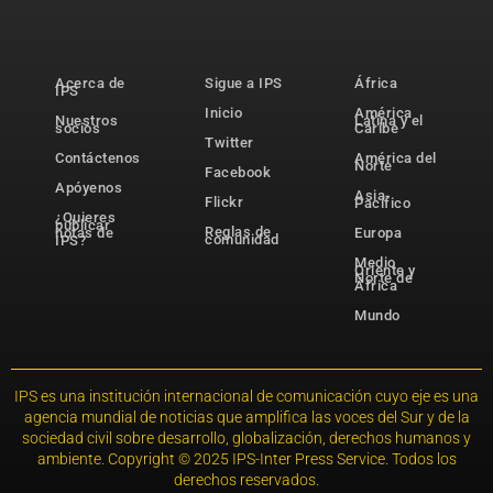
Acerca de
Sigue a IPS
África
IPS
Inicio
América
Nuestros
Latina y el
socios
Caribe
Twitter
Contáctenos
América del
Norte
Facebook
Apóyenos
Asia-
Flickr
Pacífico
¿Quieres
publicar
Reglas de
notas de
Europa
comunidad
IPS?
Medio
Oriente y
Norte de
África
Mundo
IPS es una institución internacional de comunicación cuyo eje es una
agencia mundial de noticias que amplifica las voces del Sur y de la
sociedad civil sobre desarrollo, globalización, derechos humanos y
ambiente. Copyright © 2025 IPS-Inter Press Service. Todos los
derechos reservados.