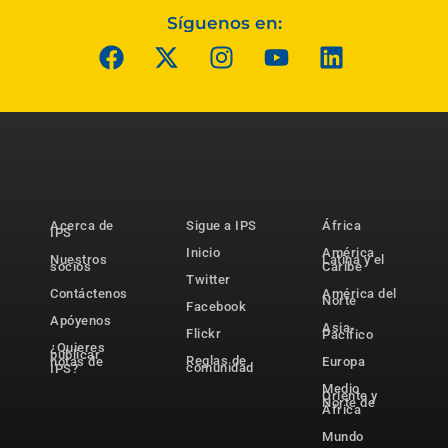
Síguenos en:
Acerca de
Sigue a IPS
África
IPS
Inicio
América
Nuestros
Latina y el
socios
Caribe
Twitter
Contáctenos
América del
Norte
Facebook
Apóyenos
Asia-
Flickr
Pacífico
¿Quieres
publicar
Reglas de
notas de
Europa
comunidad
IPS?
Medio
Oriente y
Norte de
África
Mundo