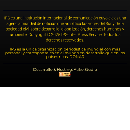
IPS es una institución internacional de comunicación cuyo eje es una
agencia mundial de noticias que amplifica las voces del Sur y de la
sociedad civil sobre desarrollo, globalización, derechos humanos y
ambiente. Copyright © 2025 IPS-Inter Press Service. Todos los
derechos reservados.
IPS es la única organización periodística mundial con más
personal y corresponsales en el mundo en desarrollo que en los
países ricos. DONAR
Desarrollo & Hosting: Atiko.Studio