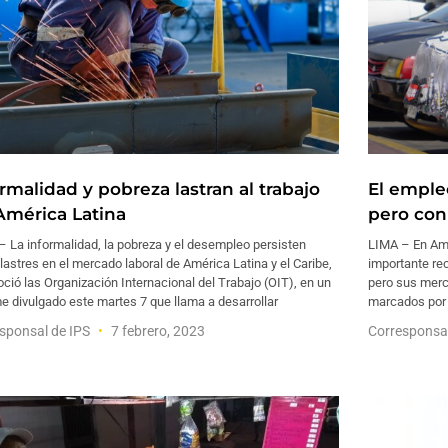
rmalidad y pobreza lastran al trabajo
El emple
América Latina
pero con
 La informalidad, la pobreza y el desempleo persisten
LIMA – En Amé
astres en el mercado laboral de América Latina y el Caribe,
importante re
ció las Organización Internacional del Trabajo (OIT), en un
pero sus merc
e divulgado este martes 7 que llama a desarrollar
marcados por 
sponsal de IPS
7 febrero, 2023
Corresponsa