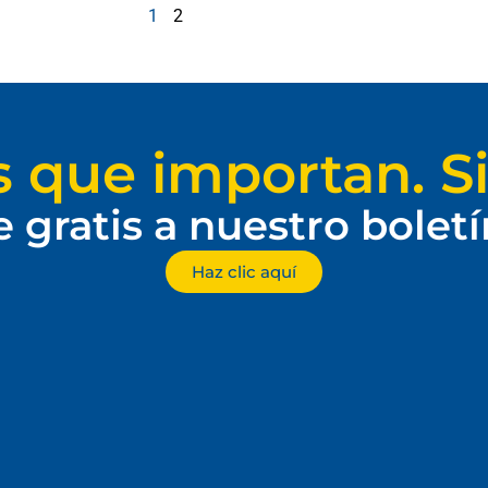
1
2
s que importan. Si
e gratis a nuestro bolet
Haz clic aquí