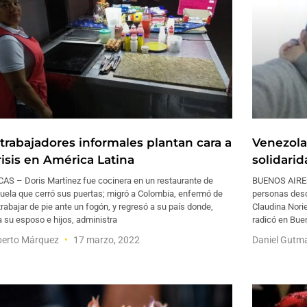
 trabajadores informales plantan cara a
Venezola
risis en América Latina
solidarid
AS – Doris Martínez fue cocinera en un restaurante de
BUENOS AIRES 
uela que cerró sus puertas; migró a Colombia, enfermó de
personas desc
trabajar de pie ante un fogón, y regresó a su país donde,
Claudina Nori
a su esposo e hijos, administra
radicó en Bue
erto Márquez
17 marzo, 2022
Daniel Gut