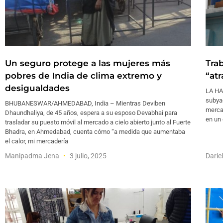
Un seguro protege a las mujeres más
Tra
pobres de India de clima extremo y
“atr
desigualdades
LA HA
subyac
BHUBANESWAR/AHMEDABAD, India – Mientras Deviben
merca
Dhaundhaliya, de 45 años, espera a su esposo Devabhai para
en un 
trasladar su puesto móvil al mercado a cielo abierto junto al Fuerte
Bhadra, en Ahmedabad, cuenta cómo “a medida que aumentaba
el calor, mi mercadería
Manipadma Jena
3 julio, 2025
Darie