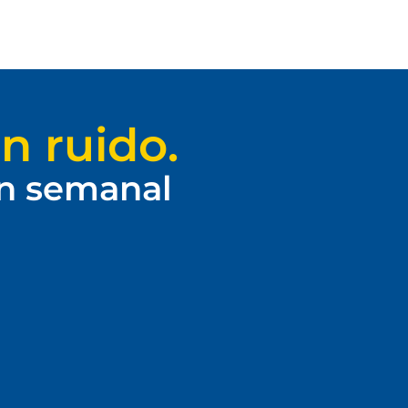
n ruido.
ín semanal