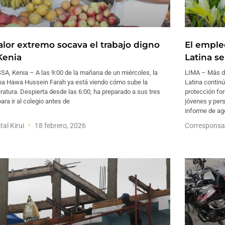
calor extremo socava el trabajo digno
El emple
Kenia
Latina s
A, Kenia – A las 9:00 de la mañana de un miércoles, la
LIMA – Más de
na Hawa Hussein Farah ya está viendo cómo sube la
Latina continú
atura. Despierta desde las 6:00, ha preparado a sus tres
protección fo
para ir al colegio antes de
jóvenes y per
informe de ag
al Kirui
18 febrero, 2026
Corresponsa