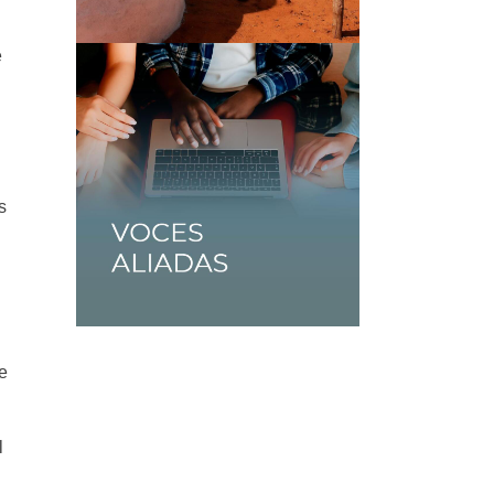
e
s
de
l