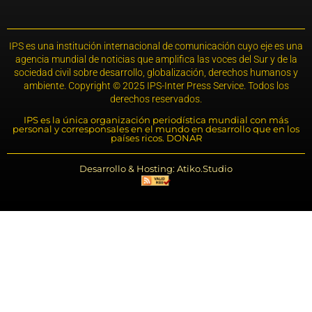
IPS es una institución internacional de comunicación cuyo eje es una
agencia mundial de noticias que amplifica las voces del Sur y de la
sociedad civil sobre desarrollo, globalización, derechos humanos y
ambiente. Copyright © 2025 IPS-Inter Press Service. Todos los
derechos reservados.
IPS es la única organización periodística mundial con más
personal y corresponsales en el mundo en desarrollo que en los
países ricos. DONAR
Desarrollo & Hosting: Atiko.Studio