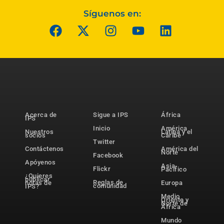
Síguenos en:
Acerca de
Sigue a IPS
África
IPS
Inicio
América
Nuestros
Latina y el
socios
Caribe
Twitter
Contáctenos
América del
Norte
Facebook
Apóyenos
Asia-
Flickr
Pacífico
¿Quieres
publicar
Reglas de
notas de
Europa
comunidad
IPS?
Medio
Oriente y
Norte de
África
Mundo