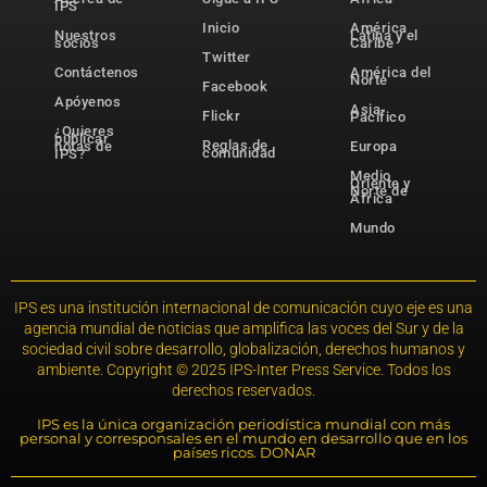
IPS
Inicio
América
Nuestros
Latina y el
socios
Caribe
Twitter
Contáctenos
América del
Norte
Facebook
Apóyenos
Asia-
Flickr
Pacífico
¿Quieres
publicar
Reglas de
notas de
Europa
comunidad
IPS?
Medio
Oriente y
Norte de
África
Mundo
IPS es una institución internacional de comunicación cuyo eje es una
agencia mundial de noticias que amplifica las voces del Sur y de la
sociedad civil sobre desarrollo, globalización, derechos humanos y
ambiente. Copyright © 2025 IPS-Inter Press Service. Todos los
derechos reservados.
IPS es la única organización periodística mundial con más
personal y corresponsales en el mundo en desarrollo que en los
países ricos. DONAR