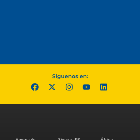
Síguenos en:
Acerca de
Sigue a IPS
África