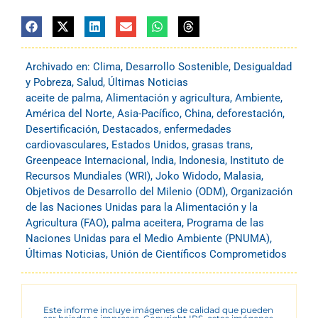
Archivado en:
Clima
,
Desarrollo Sostenible
,
Desigualdad
y Pobreza
,
Salud
,
Últimas Noticias
aceite de palma
,
Alimentación y agricultura
,
Ambiente
,
América del Norte
,
Asia-Pacífico
,
China
,
deforestación
,
Desertificación
,
Destacados
,
enfermedades
cardiovasculares
,
Estados Unidos
,
grasas trans
,
Greenpeace Internacional
,
India
,
Indonesia
,
Instituto de
Recursos Mundiales (WRI)
,
Joko Widodo
,
Malasia
,
Objetivos de Desarrollo del Milenio (ODM)
,
Organización
de las Naciones Unidas para la Alimentación y la
Agricultura (FAO)
,
palma aceitera
,
Programa de las
Naciones Unidas para el Medio Ambiente (PNUMA)
,
Últimas Noticias
,
Unión de Científicos Comprometidos
Este informe incluye imágenes de calidad que pueden