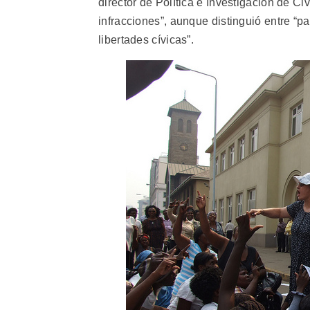
director de Política e Investigación de Ci
infracciones”, aunque distinguió entre “p
libertades cívicas”.