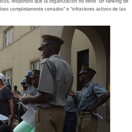
vicus, respondió que la organización no tiene “un ranking de
aíses completamente cerrados” e “infractores activos de las