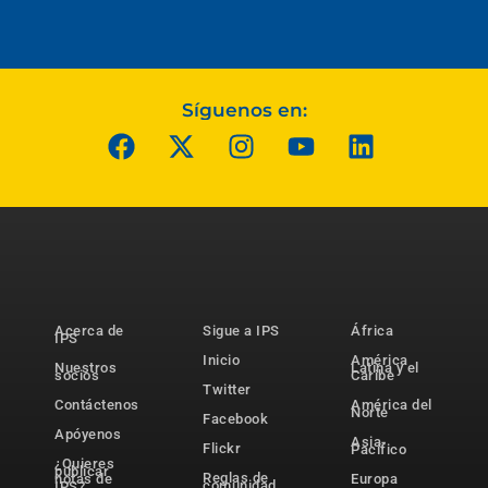
Síguenos en:
Acerca de
Sigue a IPS
África
IPS
Inicio
América
Nuestros
Latina y el
socios
Caribe
Twitter
Contáctenos
América del
Norte
Facebook
Apóyenos
Asia-
Flickr
Pacífico
¿Quieres
publicar
Reglas de
notas de
Europa
comunidad
IPS?