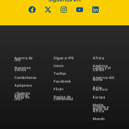
Acerca de
Sigue a IPS
África
IPS
Inicio
América
Nuestros
Latina y el
socios
Caribe
Twitter
Contáctenos
América del
Norte
Facebook
Apóyenos
Asia-
Flickr
Pacífico
¿Quieres
publicar
Reglas de
notas de
Europa
comunidad
IPS?
Medio
Oriente y
Norte de
África
Mundo