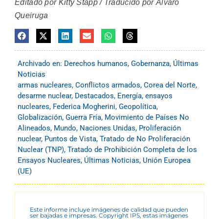
Editado por Kitty Stapp / Traducido por Álvaro
Queiruga
Archivado en:
Derechos humanos
,
Gobernanza
,
Últimas
Noticias
armas nucleares
,
Conflictos armados
,
Corea del Norte
,
desarme nuclear
,
Destacados
,
Energía
,
ensayos
nucleares
,
Federica Mogherini
,
Geopolítica
,
Globalización
,
Guerra Fría
,
Movimiento de Países No
Alineados
,
Mundo
,
Naciones Unidas
,
Proliferación
nuclear
,
Puntos de Vista
,
Tratado de No Proliferación
Nuclear (TNP)
,
Tratado de Prohibición Completa de los
Ensayos Nucleares
,
Últimas Noticias
,
Unión Europea
(UE)
Este informe incluye imágenes de calidad que pueden
ser bajadas e impresas. Copyright IPS, estas imágenes