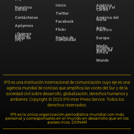
Inicio
América
Nuestros
Latina y el
socios
Caribe
Twitter
Contáctenos
América del
Norte
Facebook
Apóyenos
Asia-
Flickr
Pacífico
¿Quieres
publicar
Reglas de
notas de
Europa
comunidad
IPS?
Medio
Oriente y
Norte de
África
Mundo
IPS es una institución internacional de comunicación cuyo eje es una
agencia mundial de noticias que amplifica las voces del Sur y de la
sociedad civil sobre desarrollo, globalización, derechos humanos y
ambiente. Copyright © 2025 IPS-Inter Press Service. Todos los
derechos reservados.
IPS es la única organización periodística mundial con más
personal y corresponsales en el mundo en desarrollo que en los
países ricos. DONAR