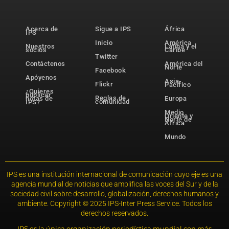
Acerca de
Sigue a IPS
África
IPS
Inicio
América
Nuestros
Latina y el
socios
Caribe
Twitter
Contáctenos
América del
Norte
Facebook
Apóyenos
Asia-
Flickr
Pacífico
¿Quieres
publicar
Reglas de
notas de
Europa
comunidad
IPS?
Medio
Oriente y
Norte de
África
Mundo
IPS es una institución internacional de comunicación cuyo eje es una
agencia mundial de noticias que amplifica las voces del Sur y de la
sociedad civil sobre desarrollo, globalización, derechos humanos y
ambiente. Copyright © 2025 IPS-Inter Press Service. Todos los
derechos reservados.
IPS es la única organización periodística mundial con más