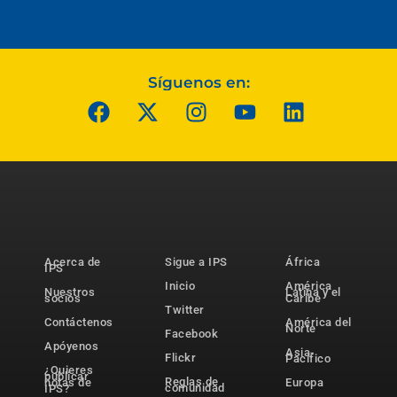
Síguenos en:
Acerca de
Sigue a IPS
África
IPS
Inicio
América
Nuestros
Latina y el
socios
Caribe
Twitter
Contáctenos
América del
Norte
Facebook
Apóyenos
Asia-
Flickr
Pacífico
¿Quieres
publicar
Reglas de
notas de
Europa
comunidad
IPS?