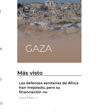
n
es
Más visto
o
Las defensas sanitarias de África
han mejorado, pero su
financiación no
Leer Más >>
es