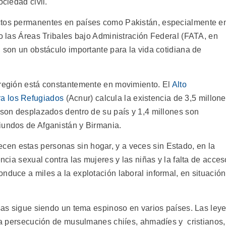
ociedad civil.
ctos permanentes en países como Pakistán, especialmente e
mo las Áreas Tribales bajo Administración Federal (FATA, en
, son un obstáculo importante para la vida cotidiana de
 región está constantemente en movimiento. El
Alto
a los Refugiados
(Acnur) calcula la existencia de 3,5 millon
 son desplazados dentro de su país y 1,4 millones son
iundos de Afganistán y Birmania.
en estas personas sin hogar, y a veces sin Estado, en la
encia sexual contra las mujeres y las niñas y la falta de acces
nduce a miles a la explotación laboral informal, en situación
osas sigue siendo un tema espinoso en varios países. Las ley
 la persecución de musulmanes chiíes, ahmadíes y cristianos,