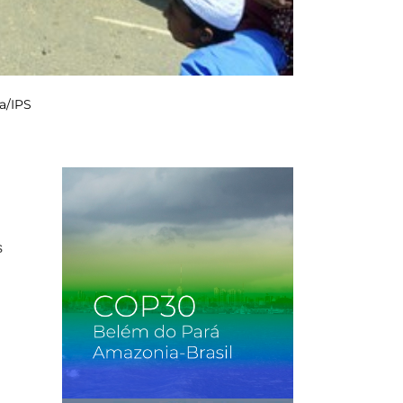
ra/IPS
s