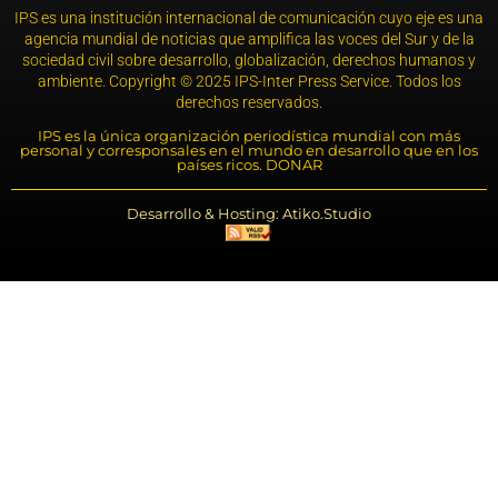
IPS es una institución internacional de comunicación cuyo eje es una
agencia mundial de noticias que amplifica las voces del Sur y de la
sociedad civil sobre desarrollo, globalización, derechos humanos y
ambiente. Copyright © 2025 IPS-Inter Press Service. Todos los
derechos reservados.
IPS es la única organización periodística mundial con más
personal y corresponsales en el mundo en desarrollo que en los
países ricos. DONAR
Desarrollo & Hosting: Atiko.Studio