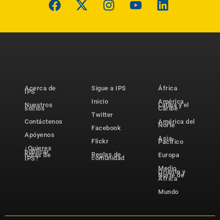
Acerca de
Sigue a IPS
África
IPS
Inicio
América
Nuestros
Latina y el
socios
Caribe
Twitter
Contáctenos
América del
Norte
Facebook
Apóyenos
Asia-
Flickr
Pacífico
¿Quieres
publicar
Reglas de
notas de
Europa
comunidad
IPS?
Medio
Oriente y
Norte de
África
Mundo