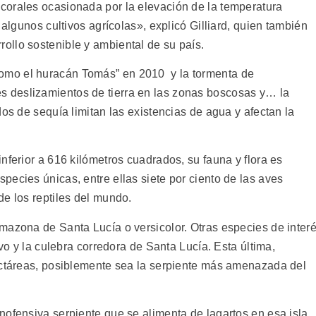
corales ocasionada por la elevación de la temperatura
 algunos cultivos agrícolas», explicó Gilliard, quien también
llo sostenible y ambiental de su país.
mo el huracán Tomás” en 2010 y la tormenta de
 deslizamientos de tierra en las zonas boscosas y… la
dos de sequía limitan las existencias de agua y afectan la
nferior a 616 kilómetros cuadrados, su fauna y flora es
ecies únicas, entre ellas siete por ciento de las aves
de los reptiles del mundo.
mazona de Santa Lucía o versicolor. Otras especies de inter
rvo y la culebra corredora de Santa Lucía. Esta última,
ectáreas, posiblemente sea la serpiente más amenazada del
nofensiva serpiente que se alimenta de lagartos en esa isla,