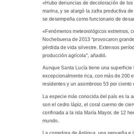
«Hubo denuncias de decoloración de los 
marina, y se alargó la zafra productiva de
se desempeña como funcionario de desarro
«Fenómenos meteorológicos extremos, co
Nochebuena de 2013 “provocaron grandes
pérdida de vida silvestre. Extensos perío
producción agrícola”, añadió.
Aunque Santa Lucía tiene una superficie i
excepcionalmente rica, con más de 200 esp
residentes y un asombroso 53 por ciento 
La especie más conocida del país es la a
son el cedro lápiz, el coral cuerno de cie
confinada a la isla María Mayor, de 12 h
mundo.
La corredora de Antigua, una pequeña e i