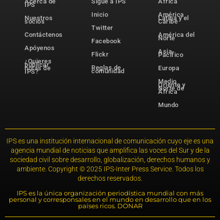
Acerca de
Sigue a IPS
África
IPS
Inicio
América
Nuestros
Latina y el
socios
Caribe
Twitter
Contáctenos
América del
Norte
Facebook
Apóyenos
Asia-
Flickr
Pacífico
¿Quieres
publicar
Reglas de
notas de
Europa
comunidad
IPS?
Medio
Oriente y
Norte de
África
Mundo
IPS es una institución internacional de comunicación cuyo eje es una
agencia mundial de noticias que amplifica las voces del Sur y de la
sociedad civil sobre desarrollo, globalización, derechos humanos y
ambiente. Copyright © 2025 IPS-Inter Press Service. Todos los
derechos reservados.
IPS es la única organización periodística mundial con más
personal y corresponsales en el mundo en desarrollo que en los
países ricos. DONAR