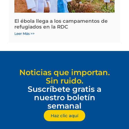
El ébola llega a los campamentos de
refugiados en la RDC
Leer Más >>
Noticias que importan.
Sin ruido.
Suscríbete gratis a
nuestro boletín
semanal
Haz clic aquí