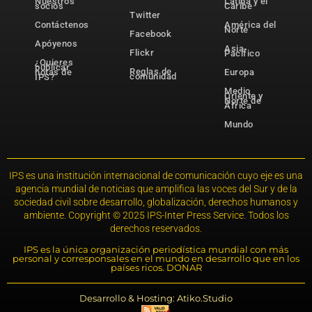
Nuestros
Latina y el
socios
Caribe
Twitter
Contáctenos
América del
Norte
Facebook
Apóyenos
Asia-
Flickr
Pacífico
¿Quieres
publicar
Reglas de
notas de
Europa
comunidad
IPS?
Medio
Oriente y
Norte de
África
Mundo
IPS es una institución internacional de comunicación cuyo eje es una
agencia mundial de noticias que amplifica las voces del Sur y de la
sociedad civil sobre desarrollo, globalización, derechos humanos y
ambiente. Copyright © 2025 IPS-Inter Press Service. Todos los
derechos reservados.
IPS es la única organización periodística mundial con más
personal y corresponsales en el mundo en desarrollo que en los
países ricos. DONAR
Desarrollo & Hosting: Atiko.Studio