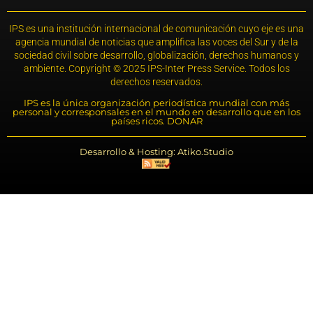
IPS es una institución internacional de comunicación cuyo eje es una
agencia mundial de noticias que amplifica las voces del Sur y de la
sociedad civil sobre desarrollo, globalización, derechos humanos y
ambiente. Copyright © 2025 IPS-Inter Press Service. Todos los
derechos reservados.
IPS es la única organización periodística mundial con más
personal y corresponsales en el mundo en desarrollo que en los
países ricos. DONAR
Desarrollo & Hosting: Atiko.Studio