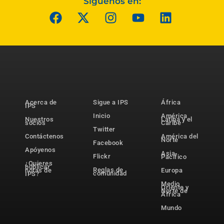
Síguenos en:
Acerca de
Sigue a IPS
África
IPS
Inicio
América
Nuestros
Latina y el
socios
Caribe
Twitter
Contáctenos
América del
Norte
Facebook
Apóyenos
Asia-
Flickr
Pacífico
¿Quieres
publicar
Reglas de
notas de
Europa
comunidad
IPS?
Medio
Oriente y
Norte de
África
Mundo