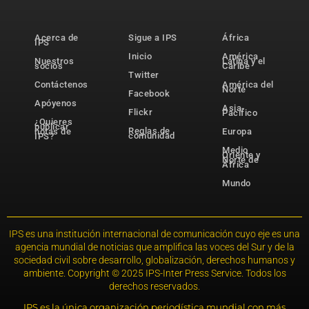
Acerca de
Sigue a IPS
África
IPS
Inicio
América
Nuestros
Latina y el
socios
Caribe
Twitter
Contáctenos
América del
Norte
Facebook
Apóyenos
Asia-
Flickr
Pacífico
¿Quieres
publicar
Reglas de
notas de
Europa
comunidad
IPS?
Medio
Oriente y
Norte de
África
Mundo
IPS es una institución internacional de comunicación cuyo eje es una
agencia mundial de noticias que amplifica las voces del Sur y de la
sociedad civil sobre desarrollo, globalización, derechos humanos y
ambiente. Copyright © 2025 IPS-Inter Press Service. Todos los
derechos reservados.
IPS es la única organización periodística mundial con más