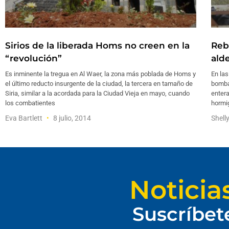
Sirios de la liberada Homs no creen en la
Reb
“revolución”
ald
Es inminente la tregua en Al Waer, la zona más poblada de Homs y
En las
el último reducto insurgente de la ciudad, la tercera en tamaño de
bombar
Siria, similar a la acordada para la Ciudad Vieja en mayo, cuando
enter
los combatientes
hormig
Eva Bartlett
8 julio, 2014
Shell
Noticia
Suscríbet