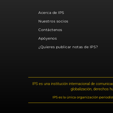
Acerca de IPS
Nuestros socios
Contáctenos
Apóyenos
¿Quieres publicar notas de IPS?
IPS es una institución internacional de comunicac
globalización, derechos 
IPS es la única organización periodí