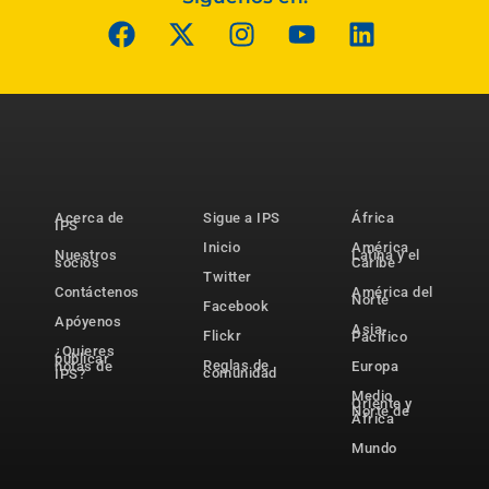
Acerca de
Sigue a IPS
África
IPS
Inicio
América
Nuestros
Latina y el
socios
Caribe
Twitter
Contáctenos
América del
Norte
Facebook
Apóyenos
Asia-
Flickr
Pacífico
¿Quieres
publicar
Reglas de
notas de
Europa
comunidad
IPS?
Medio
Oriente y
Norte de
África
Mundo