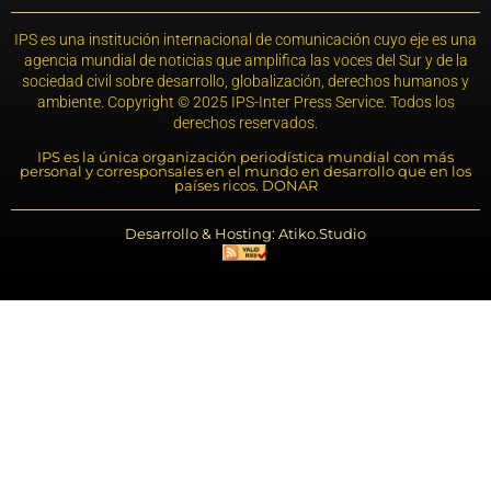
IPS es una institución internacional de comunicación cuyo eje es una
agencia mundial de noticias que amplifica las voces del Sur y de la
sociedad civil sobre desarrollo, globalización, derechos humanos y
ambiente. Copyright © 2025 IPS-Inter Press Service. Todos los
derechos reservados.
IPS es la única organización periodística mundial con más
personal y corresponsales en el mundo en desarrollo que en los
países ricos. DONAR
Desarrollo & Hosting: Atiko.Studio