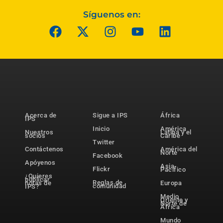
Síguenos en:
Acerca de
Sigue a IPS
África
IPS
Inicio
América
Nuestros
Latina y el
socios
Caribe
Twitter
Contáctenos
América del
Norte
Facebook
Apóyenos
Asia-
Flickr
Pacífico
¿Quieres
publicar
Reglas de
notas de
Europa
comunidad
IPS?
Medio
Oriente y
Norte de
África
Mundo