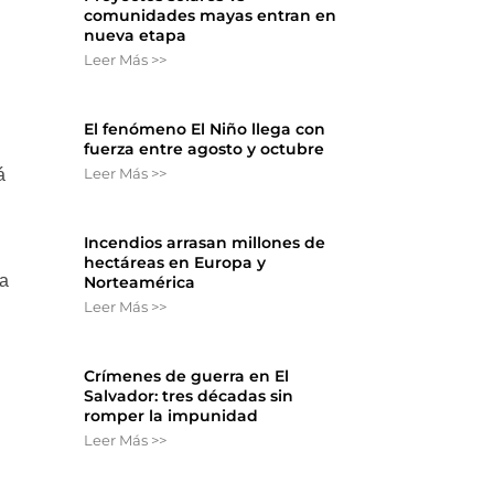
comunidades mayas entran en
nueva etapa
Leer Más >>
El fenómeno El Niño llega con
fuerza entre agosto y octubre
Leer Más >>
á
Incendios arrasan millones de
hectáreas en Europa y
ía
Norteamérica
Leer Más >>
Crímenes de guerra en El
Salvador: tres décadas sin
romper la impunidad
Leer Más >>