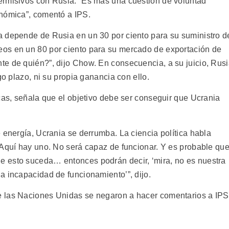
ermisivos con Rusia. “Es más una cuestión de voluntad
onómica”, comentó a IPS.
a depende de Rusia en un 30 por ciento para su suministro d
os en un 80 por ciento para su mercado de exportación de
e de quién?”, dijo Chow. En consecuencia, a su juicio, Rus
go plazo, ni su propia ganancia con ello.
cas, señala que el objetivo debe ser conseguir que Ucrania
 energía, Ucrania se derrumba. La ciencia política habla
 Aquí hay uno. No será capaz de funcionar. Y es probable qu
 esto suceda… entonces podrán decir, ‘mira, no es nuestra
a incapacidad de funcionamiento’”, dijo.
e las Naciones Unidas se negaron a hacer comentarios a IPS