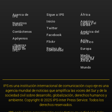
Acerca de
Sigue a IPS
África
IPS
Inicio
América
Nuestros
Latina y el
socios
Caribe
Twitter
Contáctenos
América del
Norte
Facebook
Apóyenos
Asia-
Flickr
Pacífico
¿Quieres
publicar
Reglas de
notas de
Europa
comunidad
IPS?
Medio
Oriente y
Norte de
África
Mundo
IPS es una institución internacional de comunicación cuyo eje es una
agencia mundial de noticias que amplifica las voces del Sur y de la
sociedad civil sobre desarrollo, globalización, derechos humanos y
ambiente. Copyright © 2025 IPS-Inter Press Service. Todos los
derechos reservados.