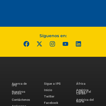
Síguenos en:
Acerca de
Sigue a IPS
África
IPS
Inicio
América
Nuestros
Latina y el
socios
Caribe
Twitter
Contáctenos
América del
Norte
Facebook