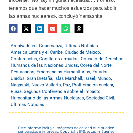
inocente? No hay ninguna necesidad… Por eso,
tenemos que hacer muchos esfuerzos para abolir
las armas nucleares», concluyó Yamashita.
Archivado en:
Gobernanza
,
Últimas Noticias
América Latina y el Caribe
,
Ciudad de México
,
Conferencias
,
Conflictos armados
,
Consejo de Derechos
Humanos de las Naciones Unidas
,
Corea del Norte
,
Destacados
,
Emergencias Humanitarias
,
Estados
Unidos
,
Gran Bretaña
,
Islas Marshall
,
Israel
,
Mundo
,
Nagasaki
,
Nuevo Vallarta
,
Paz
,
Proliferación nuclear
,
Rusia
,
Segunda Conferencia sobre el Impacto
Humanitario de las Armas Nucleares
,
Sociedad Civil
,
Últimas Noticias
Este informe incluye imágenes de calidad que pueden
ser bajadas e impresas. Copyright IPS, estas imágenes