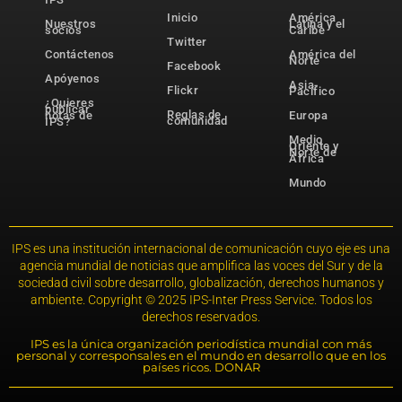
Inicio
América
Nuestros
Latina y el
socios
Caribe
Twitter
Contáctenos
América del
Norte
Facebook
Apóyenos
Asia-
Flickr
Pacífico
¿Quieres
publicar
Reglas de
notas de
Europa
comunidad
IPS?
Medio
Oriente y
Norte de
África
Mundo
IPS es una institución internacional de comunicación cuyo eje es una
agencia mundial de noticias que amplifica las voces del Sur y de la
sociedad civil sobre desarrollo, globalización, derechos humanos y
ambiente. Copyright © 2025 IPS-Inter Press Service. Todos los
derechos reservados.
IPS es la única organización periodística mundial con más
personal y corresponsales en el mundo en desarrollo que en los
países ricos. DONAR