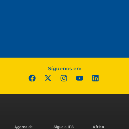
Síguenos en:
Acerca de
Sigue a IPS
África
IPS