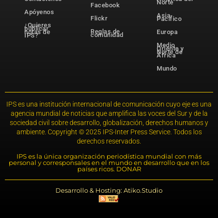
Norte
Facebook
Apóyenos
Asia-
Flickr
Pacífico
¿Quieres
publicar
Reglas de
notas de
Europa
comunidad
IPS?
Medio
Oriente y
Norte de
África
Mundo
IPS es una institución internacional de comunicación cuyo eje es una
agencia mundial de noticias que amplifica las voces del Sur y de la
sociedad civil sobre desarrollo, globalización, derechos humanos y
ambiente. Copyright © 2025 IPS-Inter Press Service. Todos los
derechos reservados.
IPS es la única organización periodística mundial con más
personal y corresponsales en el mundo en desarrollo que en los
países ricos. DONAR
Desarrollo & Hosting: Atiko.Studio