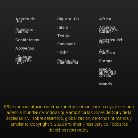
Acerca de
Sigue a IPS
África
IPS
Inicio
América
Nuestros
Latina y el
socios
Caribe
Twitter
Contáctenos
América del
Norte
Facebook
Apóyenos
Asia-
Flickr
Pacífico
¿Quieres
publicar
Reglas de
notas de
Europa
comunidad
IPS?
Medio
Oriente y
Norte de
África
Mundo
IPS es una institución internacional de comunicación cuyo eje es una
agencia mundial de noticias que amplifica las voces del Sur y de la
sociedad civil sobre desarrollo, globalización, derechos humanos y
ambiente. Copyright © 2025 IPS-Inter Press Service. Todos los
derechos reservados.