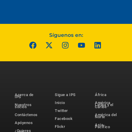
Síguenos en:
Acerca de
Sigue a IPS
África
IPS
Inicio
América
Nuestros
Latina y el
socios
Caribe
Twitter
Contáctenos
América del
Norte
Facebook
Apóyenos
Asia-
Flickr
Pacífico
¿Quieres