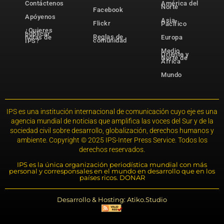
Contáctenos
América del
Norte
Facebook
Apóyenos
Asia-
Flickr
Pacífico
¿Quieres
publicar
Reglas de
notas de
Europa
comunidad
IPS?
Medio
Oriente y
Norte de
África
Mundo
IPS es una institución internacional de comunicación cuyo eje es una
agencia mundial de noticias que amplifica las voces del Sur y de la
sociedad civil sobre desarrollo, globalización, derechos humanos y
ambiente. Copyright © 2025 IPS-Inter Press Service. Todos los
derechos reservados.
IPS es la única organización periodística mundial con más
personal y corresponsales en el mundo en desarrollo que en los
países ricos. DONAR
Desarrollo & Hosting: Atiko.Studio