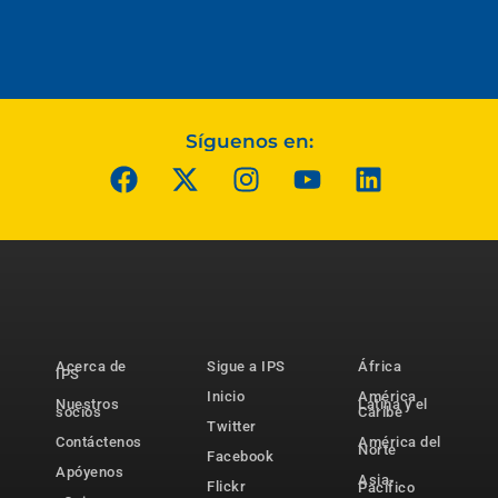
Síguenos en:
Acerca de
Sigue a IPS
África
IPS
Inicio
América
Nuestros
Latina y el
socios
Caribe
Twitter
Contáctenos
América del
Norte
Facebook
Apóyenos
Asia-
Flickr
Pacífico