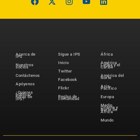
Acerca de
Sigue a IPS
África
IPS
Inicio
América
Nuestros
Latina y el
socios
Caribe
Twitter
Contáctenos
América del
Norte
Facebook
Apóyenos
Asia-
Flickr
Pacífico
¿Quieres
publicar
Reglas de
notas de
Europa
comunidad
IPS?
Medio
Oriente y
Norte de
África
Mundo