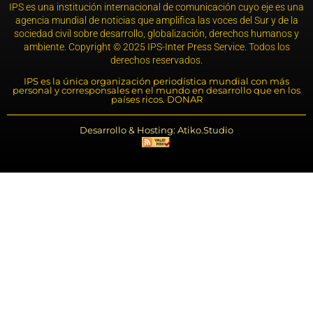
IPS es una institución internacional de comunicación cuyo eje es una
agencia mundial de noticias que amplifica las voces del Sur y de la
sociedad civil sobre desarrollo, globalización, derechos humanos y
ambiente. Copyright © 2025 IPS-Inter Press Service. Todos los
derechos reservados.
IPS es la única organización periodística mundial con más
personal y corresponsales en el mundo en desarrollo que en los
países ricos. DONAR
Desarrollo & Hosting: Atiko.Studio