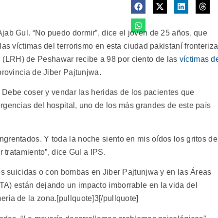
jab Gul. “No puedo dormir”, dice el joven de 25 años, que
as víctimas del terrorismo en esta ciudad pakistaní fronteriz
 (LRH) de Peshawar recibe a 98 por ciento de las
víctimas d
provincia de Jiber Pajtunjwa.
l. Debe coser y vendar las heridas de los pacientes que
rgencias del hospital, uno de los más grandes de este país
grentados. Y toda la noche siento en mis oídos los gritos de
r tratamiento”, dice Gul a IPS.
ues suicidas o con bombas en Jiber Pajtunjwa y en las Áreas
TA) están dejando un impacto imborrable en la vida del
ría de la zona.[pullquote]3[/pullquote]