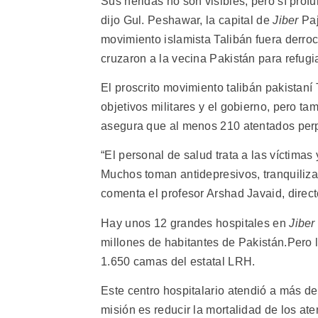
Sus heridas no son visibles, pero sí pro
dijo Gul. Peshawar, la capital de
Jiber
Paj
movimiento islamista Talibán fuera derro
cruzaron a la vecina Pakistán para refugi
El proscrito movimiento talibán pakistan
objetivos militares y el gobierno, pero t
asegura que al menos 210 atentados perp
“El personal de salud trata a las víctimas
Muchos toman antidepresivos, tranquilizant
comenta el profesor Arshad Javaid, direc
Hay unos 12 grandes hospitales en
Jiber
millones de habitantes de Pakistán.Pero l
1.650 camas del estatal LRH.
Este centro hospitalario atendió a más de
misión es reducir la mortalidad de los ate