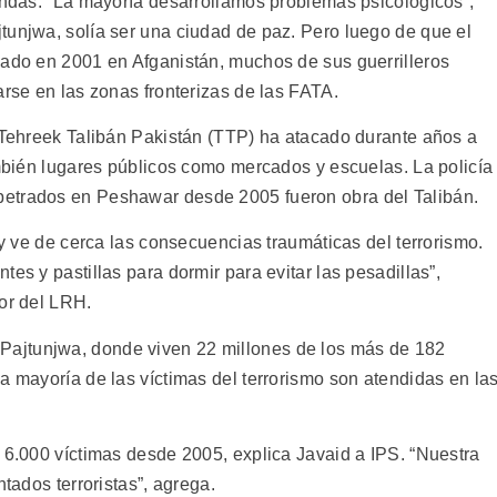
fundas. “La mayoría desarrollamos problemas psicológicos”,
tunjwa, solía ser una ciudad de paz. Pero luego de que el
cado en 2001 en Afganistán, muchos de sus guerrilleros
arse en las zonas fronterizas de las FATA.
í Tehreek Talibán Pakistán (TTP) ha atacado durante años a
ambién lugares públicos como mercados y escuelas. La policía
etrados en Peshawar desde 2005 fueron obra del Talibán.
 y ve de cerca las consecuencias traumáticas del terrorismo.
es y pastillas para dormir para evitar las pesadillas”,
tor del LRH.
Pajtunjwa, donde viven 22 millones de los más de 182
a mayoría de las víctimas del terrorismo son atendidas en la
 6.000 víctimas desde 2005, explica Javaid a IPS. “Nuestra
ntados terroristas”, agrega.