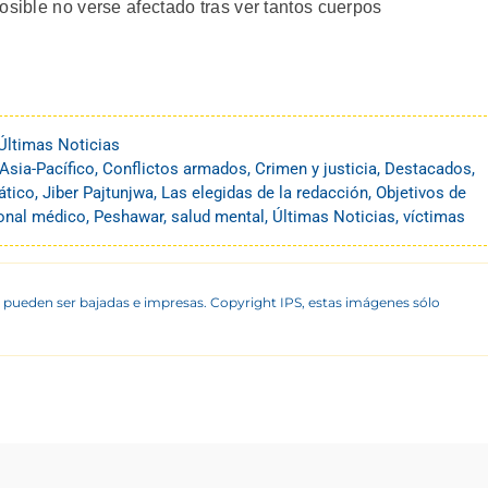
osible no verse afectado tras ver tantos cuerpos
Últimas Noticias
Asia-Pacífico
,
Conflictos armados
,
Crimen y justicia
,
Destacados
,
ático
,
Jiber Pajtunjwa
,
Las elegidas de la redacción
,
Objetivos de
onal médico
,
Peshawar
,
salud mental
,
Últimas Noticias
,
víctimas
 pueden ser bajadas e impresas. Copyright IPS, estas imágenes sólo