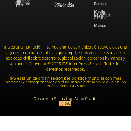
publicar
Reglas de
notas de
Europa
comunidad
IPS?
Medio
Oriente y
Norte de
África
Mundo
IPS es una institución internacional de comunicación cuyo eje es una
agencia mundial de noticias que amplifica las voces del Sur y de la
sociedad civil sobre desarrollo, globalización, derechos humanos y
ambiente. Copyright © 2025 IPS-Inter Press Service. Todos los
derechos reservados.
IPS es la única organización periodística mundial con más
personal y corresponsales en el mundo en desarrollo que en los
países ricos. DONAR
Desarrollo & Hosting: Atiko.Studio