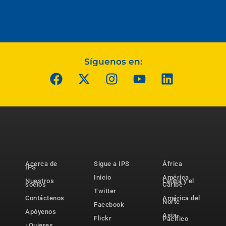
Síguenos en:
Acerca de
Sigue a IPS
África
IPS
Inicio
América
Nuestros
Latina y el
socios
Caribe
Twitter
Contáctenos
América del
Norte
Facebook
Apóyenos
Asia-
Flickr
Pacífico
¿Quieres