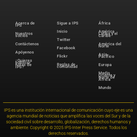
Acerca de
Sigue a IPS
África
IPS
Inicio
América
Nuestros
Latina y el
socios
Caribe
Twitter
Contáctenos
América del
Norte
Facebook
Apóyenos
Asia-
Flickr
Pacífico
¿Quieres
publicar
Reglas de
notas de
Europa
comunidad
IPS?
Medio
Oriente y
Norte de
África
Mundo
IPS es una institución internacional de comunicación cuyo eje es una
agencia mundial de noticias que amplifica las voces del Sur y de la
sociedad civil sobre desarrollo, globalización, derechos humanos y
ambiente. Copyright © 2025 IPS-Inter Press Service. Todos los
derechos reservados.