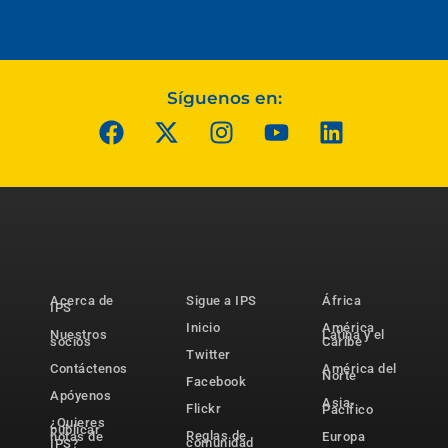
Síguenos en:
Acerca de
Sigue a IPS
África
IPS
Inicio
América
Nuestros
Latina y el
socios
Caribe
Twitter
Contáctenos
América del
Norte
Facebook
Apóyenos
Asia-
Flickr
Pacífico
¿Quieres
publicar
Reglas de
notas de
Europa
comunidad
IPS?