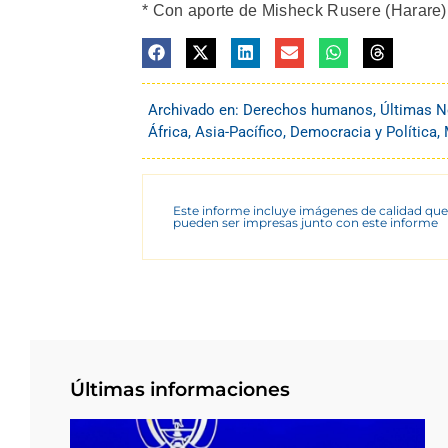
* Con aporte de Misheck Rusere (Harare)
Archivado en:
Derechos humanos
,
Últimas N
África
,
Asia-Pacífico
,
Democracia y Política
,
Este informe incluye imágenes de calidad que
pueden ser impresas junto con este informe
Últimas informaciones