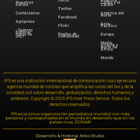
Inicio
América
Nuestros
Latina y el
socios
Caribe
Twitter
Contáctenos
América del
Norte
Facebook
Apóyenos
Asia-
Flickr
Pacífico
¿Quieres
publicar
Reglas de
notas de
Europa
comunidad
IPS?
Medio
Oriente y
Norte de
África
Mundo
IPS es una institución internacional de comunicación cuyo eje es una
agencia mundial de noticias que amplifica las voces del Sur y de la
sociedad civil sobre desarrollo, globalización, derechos humanos y
ambiente. Copyright © 2025 IPS-Inter Press Service. Todos los
derechos reservados.
IPS es la única organización periodística mundial con más
personal y corresponsales en el mundo en desarrollo que en los
países ricos. DONAR
Desarrollo & Hosting: Atiko.Studio